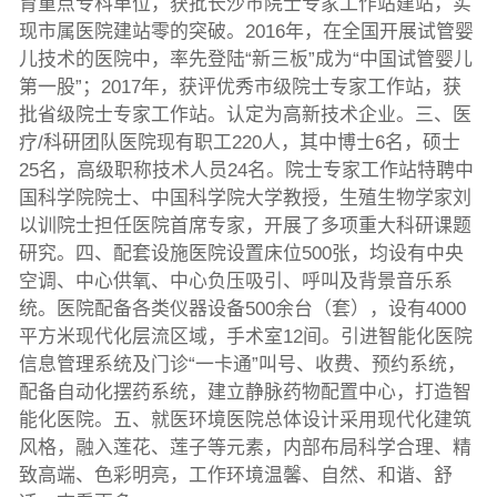
育重点专科单位，获批长沙市院士专家工作站建站，实
现市属医院建站零的突破。2016年，在全国开展试管婴
儿技术的医院中，率先登陆“新三板”成为“中国试管婴儿
第一股”；2017年，获评优秀市级院士专家工作站，获
批省级院士专家工作站。认定为高新技术企业。三、医
疗/科研团队医院现有职工220人，其中博士6名，硕士
25名，高级职称技术人员24名。院士专家工作站特聘中
国科学院院士、中国科学院大学教授，生殖生物学家刘
以训院士担任医院首席专家，开展了多项重大科研课题
研究。四、配套设施医院设置床位500张，均设有中央
空调、中心供氧、中心负压吸引、呼叫及背景音乐系
统。医院配备各类仪器设备500余台（套），设有4000
平方米现代化层流区域，手术室12间。引进智能化医院
信息管理系统及门诊“一卡通”叫号、收费、预约系统，
配备自动化摆药系统，建立静脉药物配置中心，打造智
能化医院。五、就医环境医院总体设计采用现代化建筑
风格，融入莲花、莲子等元素，内部布局科学合理、精
致高端、色彩明亮，工作环境温馨、自然、和谐、舒