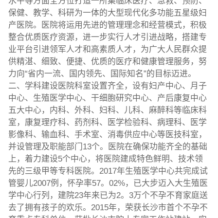
水平等方面全方位打造一所集临床医疗、急救、预防、
保健、教学、科研为一体的大型现代化多功能五星级妇
产医院。医院将运用先进的管理理念和经营模式，积极
整合优质医疗资源，进一步实行人才引进战略，搭建专
业平台引进领军人才和高素质人才，为广大人民群众提
供精湛、细致、便捷、优质的医疗和健康管理服务，努
力向“省内一流、国内领先、国际知名”的目标迈进。
二、学科建设医院科室设置齐全，设有妇产中心、月子
中心、生殖医学中心、干细胞研究中心、产后康复中心
五大中心，内科、外科、妇科、儿科、麻醉科等临床科
室，康复理疗科、药剂科、医学检验科、病理科、医学
影像科、输血科、手术室、消毒供应中心等医技科室，
并设管理及职能部门13个。医院在确保功能齐全的基础
上，着力建设5个中心，将医院建成特色鲜明、技术领
先的三级甲等专科医院。2017年生殖医学中心共完成试
管婴儿2007例，怀孕率57。02%，已大步迈入大生殖医
学中心行列，建院23年来已为2。3万个不孕不育家庭送
去了拥有孩子的欢乐。2015年，荣获长沙市首个不孕不